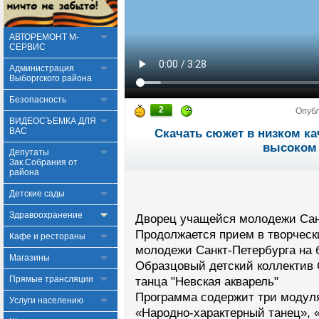
АВТОРЕМОНТ М-
СЕРВИС
Администрация
Выборгского района
Безопасность
2
Опуб
ВИДЕОСЪЕМКА ДЛЯ
ВАС
Скачать сюжет в низком ка
высоком 
Депутаты
Зак.Собрания от
района
Детские сады
Здравоохранение
Дворец учащейся молодежи Сан
Продолжается прием в творческ
Кафе и рестораны
молодежи Санкт-Петербурга на 
Магазины
Образцовый детский коллектив 
Прямые трансляции
танца "Невская акварель"
Программа содержит три модуля
Услуги населению
«Народно-характерный танец», 