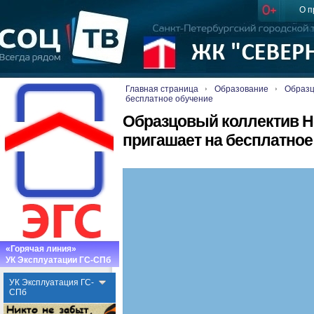
О п
Главная страница
Образование
Образц
бесплатное обучение
Образцовый коллектив Н
пригашает на бесплатное
«Горячая линия»
УК Эксплуатации ГС-СПб
УК Эксплуатация ГС-
СПб