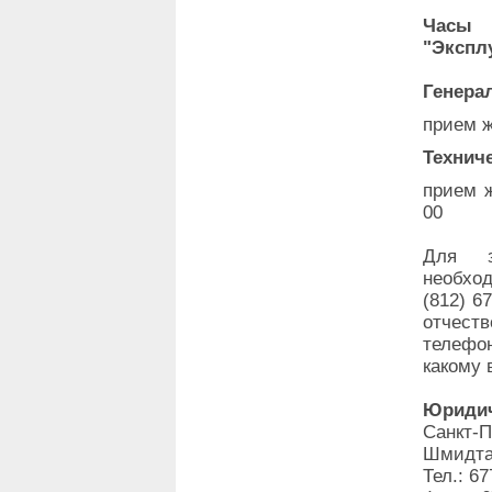
Часы 
"Экспл
Генера
прием ж
Технич
прием ж
00
Для з
необхо
(812) 6
отчеств
телефо
какому 
Юридич
Санкт-
Шмидта,
Тел.: 67