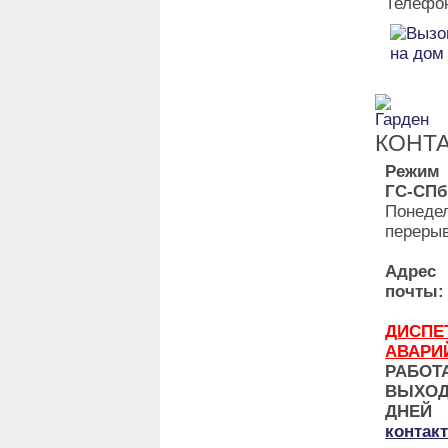
Телефон
КОНТ
Режим
ГС-СПб
Понедел
перерыв
Адр
почты:
ДИ
АВАРИ
РАБО
ВЫХО
ДНЕ
контак