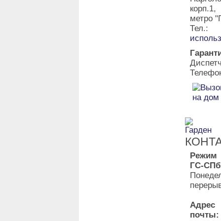
корп.1
метро "
Тел.:
исполь
Гарант
Диспет
Телефон
КОНТ
Режим
ГС-СПб
Понедел
перерыв
Адр
почты: