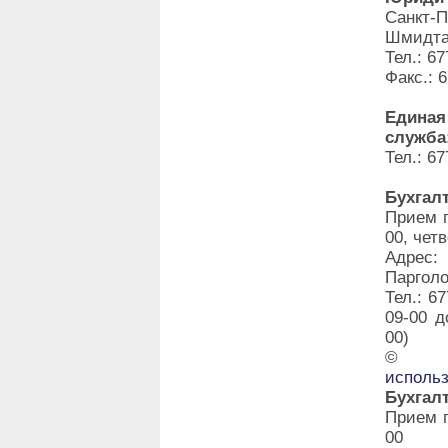
Санкт-
Шмидта,
Тел.: 67
Факс.: 
Единая
служба
Тел.: 67
Бухгал
Прием г
00, четв
Адрес:
Парголо
Тел.: 6
09-00 д
00)
©
исполь
Бухгал
Прием г
00