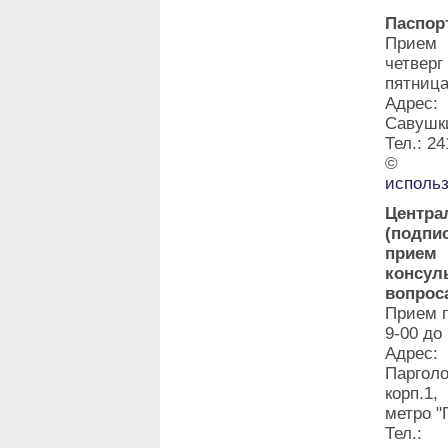
Паспор
Прием 
четвер
пятница
Адрес:
Савушки
Тел.: 24
©
исполь
Центра
(подпи
прие
консу
вопрос
Прием г
9-00 до
Адрес:
Паргол
корп.1
метро "
Тел.: