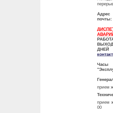
перерыв
Адр
почты:
ДИ
АВАРИ
РАБО
ВЫХО
ДНЕ
контак
Часы 
"Экспл
Генера
прием ж
Технич
прием ж
00