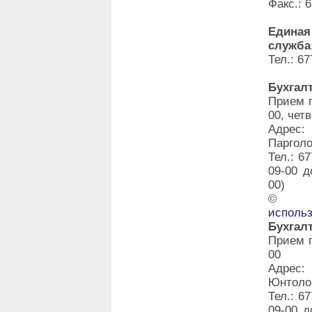
Факс.: 
Единая
служба
Тел.: 67
Бухгал
Прием г
00, четв
Адрес:
Парголо
Тел.: 6
09-00 д
00)
©
исполь
Бухгал
Прием г
00
Адрес:
Юнтолов
Тел.: 6
09-00 д