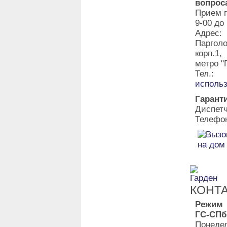
вопрос
Прием г
9-00 до
Адрес:
Паргол
корп.1
метро "
Тел.:
исполь
Гарант
Диспет
Телефон
КОНТ
Режим
ГС-СПб
Понедел