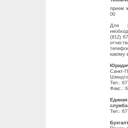
прием ж
00
Для з
необхо
(812) 6
отчеств
телефо
какому 
Юридич
Санкт-
Шмидта,
Тел.: 67
Факс.: 
Единая
служба
Тел.: 67
Бухгал