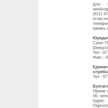
Для з
необхо
(812) 6
отчеств
телефо
какому 
Юридич
Санкт-
Шмидта,
Тел.: 67
Факс.: 
Единая
служба
Тел.: 67
Бухгал
Прием г
00, четв
Адрес:
Парголо