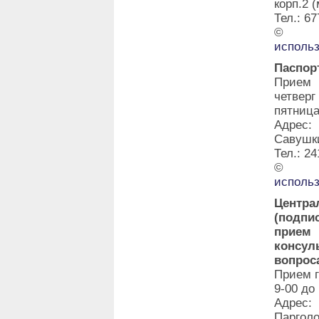
корп.2 
Тел.: 67
©
исполь
Паспор
Прием 
четвер
пятница
Адрес:
Савушки
Тел.: 24
©
исполь
Центра
(подпи
прие
консу
вопрос
Прием г
9-00 до
Адрес:
Паргол