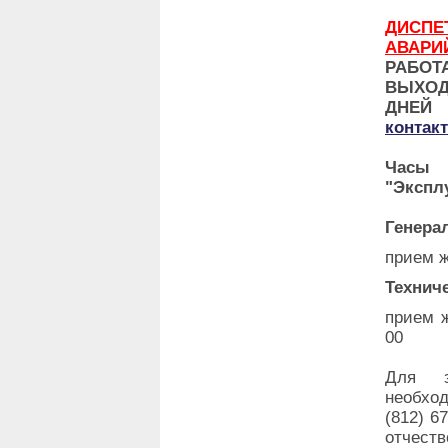
ДИ
АВАРИ
РАБО
ВЫХО
ДНЕ
контак
Часы 
"Экспл
Генера
прием ж
Технич
прием ж
00
Для з
необхо
(812) 6
отчеств