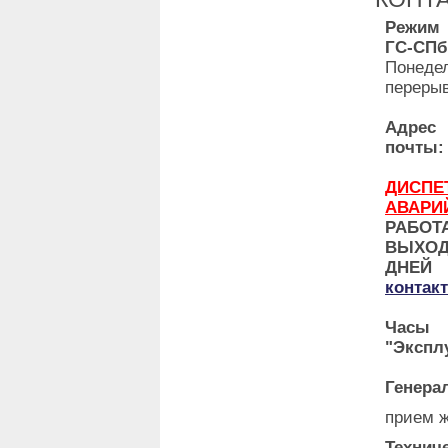
Режим
ГС-СПб
Понедел
перерыв
Адр
почты:
ДИ
АВАРИ
РАБО
ВЫХО
ДНЕ
контак
Часы 
"Экспл
Генера
прием ж
Технич