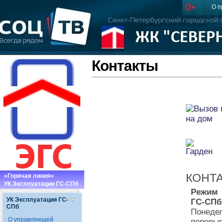
О п
Контакты
КОНТ
«Горячая линия»
УК Эксплуатации ГС-СПб
Режим
УК Эксплуатация ГС-
ГС-СПб
СПб
Понедел
О управляющей
перерыв