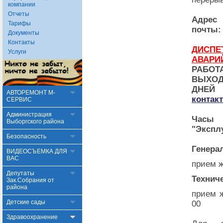
компании
Отчеты
Адр
Тарифы
почты:
Документы
Контакты
ДИ
Услуги
АВАРИ
РАБО
ВЫХО
ДНЕ
АВТОРЕМОНТ М-
контак
СЕРВИС
Администрация
Часы 
Выборгского района
"Экспл
Безопасность
Генера
ВИДЕОСЪЕМКА ДЛЯ
ВАС
прием ж
Депутаты
Технич
Зак.Собрания от
района
прием ж
Детские сады
00
Здравоохранение