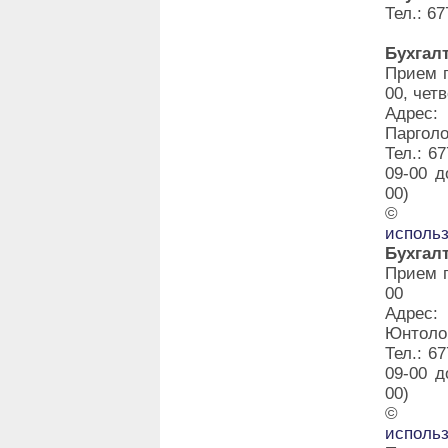
Тел.: 67
Бухгал
Прием г
00, четв
Адрес:
Парголо
Тел.: 6
09-00 д
00)
©
исполь
Бухгал
Прием г
00
Адрес:
Юнтолов
Тел.: 6
09-00 д
00)
©
исполь