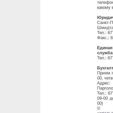
телефо
какому 
Юридич
Санкт-
Шмидта,
Тел.: 67
Факс.: 
Единая
служба
Тел.: 67
Бухгал
Прием г
00, четв
Адрес:
Парголо
Тел.: 6
09-00 д
00)
©