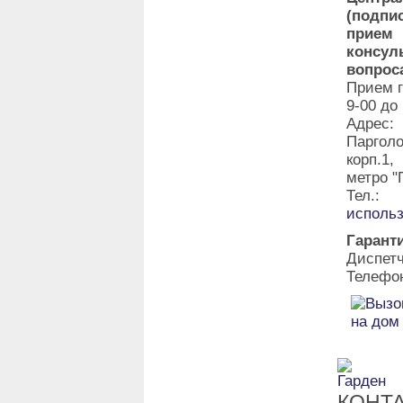
(подпи
прие
консу
вопрос
Прием г
9-00 до
Адрес:
Паргол
корп.1
метро "
Тел.:
исполь
Гарант
Диспет
Телефон
КОНТ