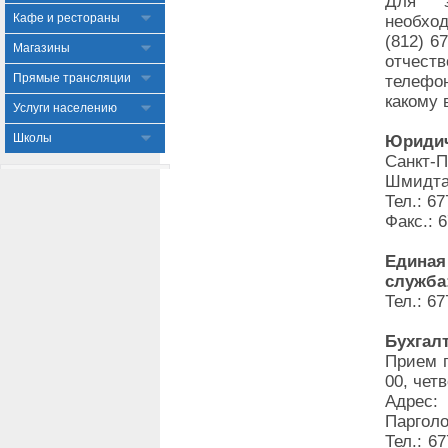
Для з
Кафе и рестораны
необхо
(812) 6
Магазины
отчеств
Прямые трансляции
телефо
какому 
Услуги населению
Школы
Юридич
Санкт-
Шмидта,
Тел.: 67
Факс.: 
Единая
служба
Тел.: 67
Бухгал
Прием г
00, четв
Адрес:
Парголо
Тел.: 6