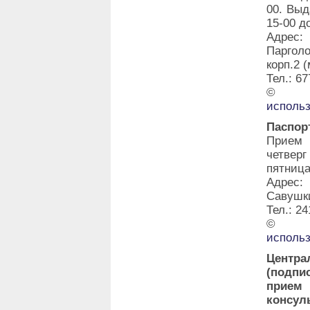
00. Выд
15-00 д
Адрес:
Паргол
корп.2 
Тел.: 67
©
исполь
Паспор
Прием 
четвер
пятница
Адрес:
Савушки
Тел.: 24
©
исполь
Центра
(подпи
прие
консу