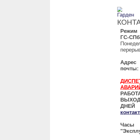
КОНТ
Режим
ГС-СПб
Понедел
перерыв
Адр
почты:
ДИ
АВАРИ
РАБО
ВЫХО
ДНЕ
контак
Часы 
"Экспл