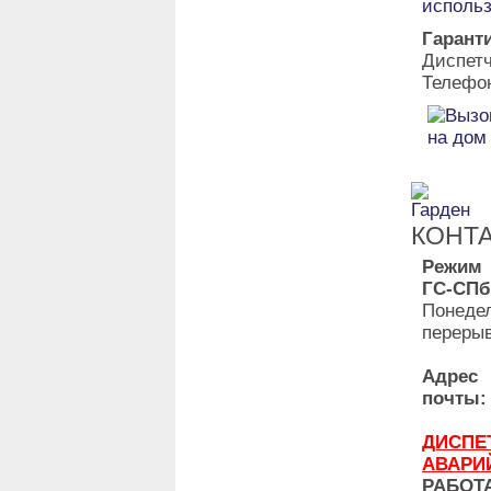
исполь
Гарант
Диспет
Телефон
КОНТ
Режим
ГС-СПб
Понедел
перерыв
Адр
почты:
ДИ
АВАРИ
РАБО