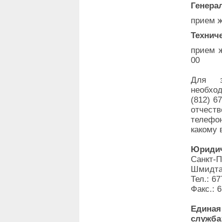
Генера
прием ж
Технич
прием ж
00
Для з
необхо
(812) 6
отчеств
телефо
какому 
Юридич
Санкт-
Шмидта,
Тел.: 67
Факс.: 
Единая
служба