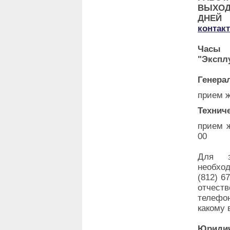
ВЫХО
ДНЕ
контак
Часы 
"Экспл
Генера
прием ж
Технич
прием ж
00
Для з
необхо
(812) 6
отчеств
телефо
какому 
Юридич