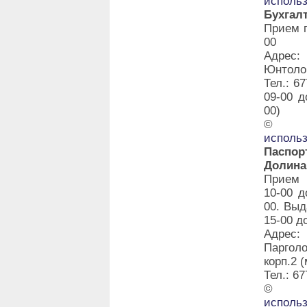
исполь
Бухгал
Прием г
00
Адрес:
Юнтолов
Тел.: 6
09-00 д
00)
©
исполь
Паспо
Долина
Прием 
10-00 д
00. Выд
15-00 д
Адрес:
Паргол
корп.2 
Тел.: 67
©
исполь