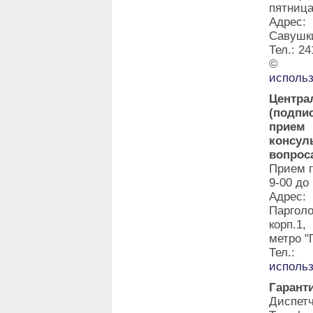
пятница
Адрес:
Савушки
Тел.: 24
©
исполь
Центра
(подпи
прие
консу
вопрос
Прием г
9-00 до
Адрес:
Паргол
корп.1
метро "
Тел.:
исполь
Гарант
Диспет