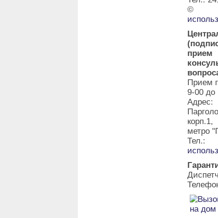
©
исполь
Центра
(подпи
прие
консу
вопрос
Прием г
9-00 до
Адрес:
Паргол
корп.1
метро "
Тел.:
исполь
Гарант
Диспет
Телефон