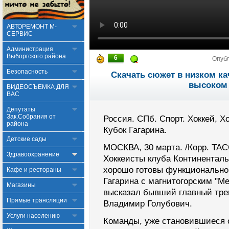
АВТОРЕМОНТ М-
СЕРВИС
Администрация
Выборгского района
6
Опуб
Безопасность
Скачать сюжет в низком ка
высоком 
ВИДЕОСЪЕМКА ДЛЯ
ВАС
Депутаты
Зак.Собрания от
Россия. СПб. Спорт. Хоккей, Х
района
Кубок Гагарина.
Детские сады
МОСКВА, 30 марта. /Корр. ТА
Здравоохранение
Хоккеисты клуба Континенталь
хорошо готовы функционально
Кафе и рестораны
Гагарина с магнитогорским "М
Магазины
высказал бывший главный трен
Прямые трансляции
Владимир Голубович.
Услуги населению
Команды, уже становившиеся 