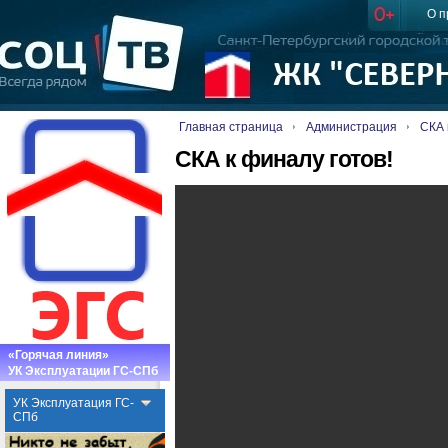
О п
Главная страница
Администрация
СКА 
СКА к финалу готов!
«Горячая линия»
УК Эксплуатации ГС-СПб
УК Эксплуатация ГС-
СПб