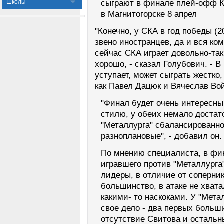
Школы
сыграют в финале плей-офф К
в Магнитогорске 8 апрел
"Конечно, у СКА в год победы (
звено иностранцев, да и вся ко
сейчас СКА играет довольно-та
хорошо, - сказал Голубович. - 
уступает, может сыграть жестко,
как Павел Дацюк и Вячеслав Вой
"Финал будет очень интересны
стилю, у обеих немало достат
"Металлурга" сбалансированно
разноплановые", - добавил он.
По мнению специалиста, в фи
игравшего против "Металлурга
лидеры, в отличие от соперник
большинство, в атаке не хвата
какими- то наскоками. У "Мета
свое дело - два первых больши
отсутствие Свитова и осталь